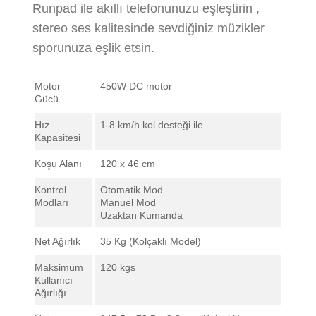
Runpad ile akıllı telefonunuzu eşleştirin ,
stereo ses kalitesinde sevdiğiniz müzikler
sporunuza eşlik etsin.
Motor
450W DC motor
Gücü
Hız
1-8 km/h kol desteği ile
Kapasitesi
Koşu Alanı
120 x 46 cm
Kontrol
Otomatik Mod
Modları
Manuel Mod
Uzaktan Kumanda
Net Ağırlık
35 Kg (Kolçaklı Model)
Maksimum
120 kgs
Kullanıcı
Ağırlığı