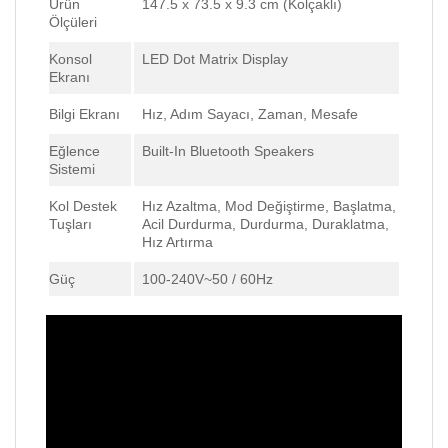
Ürün
147.5 x 73.5 x 9.3 cm (Kolçaklı)
Ölçüleri
Konsol
LED Dot Matrix Display
Ekranı
Bilgi Ekranı
Hız, Adım Sayacı, Zaman, Mesafe
Eğlence
Built-In Bluetooth Speakers
Sistemi
Kol Destek
Hız Azaltma, Mod Değiştirme, Başlatma,
Tuşları
Acil Durdurma, Durdurma, Duraklatma,
Hız Artırma
Güç
100-240V~50 / 60Hz