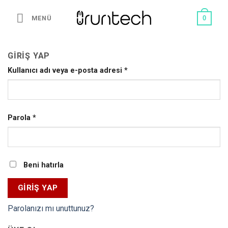
İçeriğe
atla
MENÜ
0
GIRIŞ YAP
Kullanıcı adı veya e-posta adresi
*
Parola
*
Beni hatırla
GIRIŞ YAP
Parolanızı mı unuttunuz?