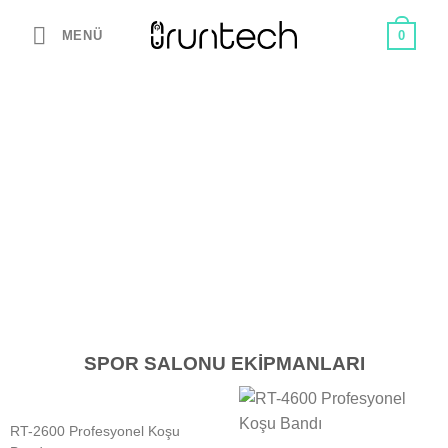
İçeriğe
MENÜ
0
atla
SPOR SALONU EKİPMANLARI
RT-2600 Profesyonel Koşu